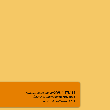
Acessos desde março/2009:
1.473.114
Última atualização:
03/06/2026
Versão do software:
8.1.1