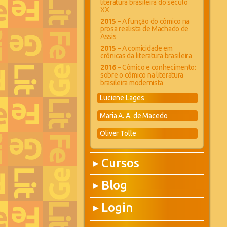
literatura brasileira do século
XX
2015
– A função do cômico na
prosa realista de Machado de
Assis
2015
– A comicidade em
crônicas da literatura brasileira
2016
– Cômico e conhecimento:
sobre o cômico na literatura
brasileira modernista
Luciene Lages
Maria A. A. de Macedo
Oliver Tolle
Cursos
▶
Blog
▶
Login
▶