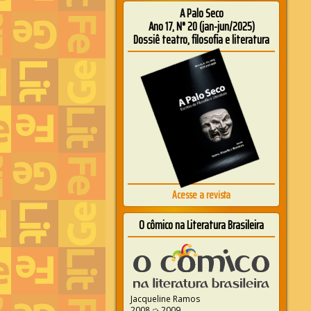
A Palo Seco
Ano 17, N° 20 (jan-jun/2025)
Dossiê teatro, filosofia e literatura
Acesse a revista
O cômico na Literatura Brasileira
Jacqueline Ramos
2008 ➭ 2009