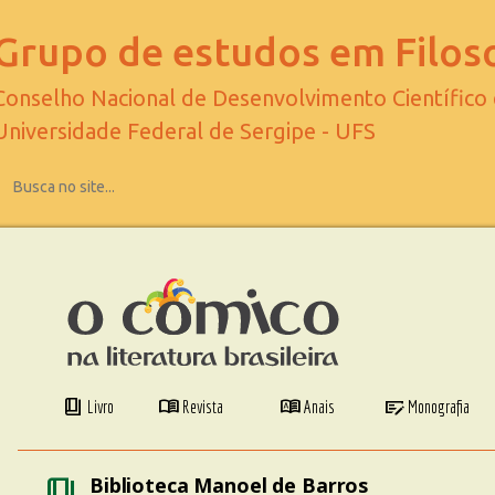
Grupo de estudos em Filoso
Conselho Nacional de Desenvolvimento Científico
Universidade Federal de Sergipe - UFS
book_4
menu_book
dictionary
checkbook
Livro
Revista
Anais
Monografia
book_4
Biblioteca Manoel de Barros