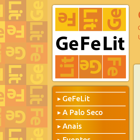
GeFeLit
▶
A Palo Seco
▶
Anais
▶
Eventos