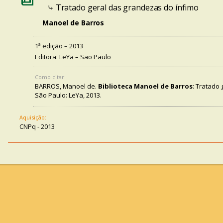
⤷ Tratado geral das grandezas do ínfimo
Manoel de Barros
1ª edição – 2013
Editora: LeYa – São Paulo
Como citar:
BARROS, Manoel de.
Biblioteca Manoel de Barros
: Tratado 
São Paulo: LeYa, 2013.
Aquisição:
CNPq - 2013