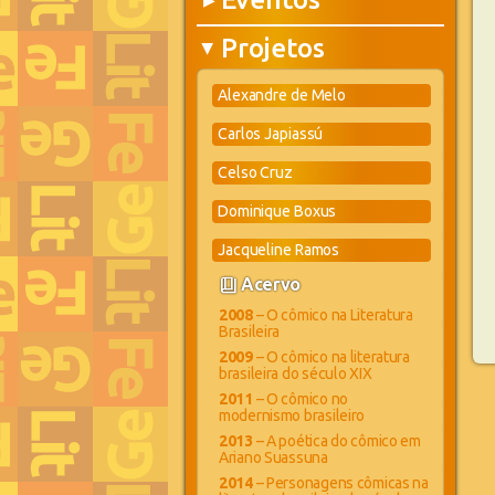
▶
Projetos
▶
Alexandre de Melo
Carlos Japiassú
Celso Cruz
Dominique Boxus
Jacqueline Ramos
book_4
Acervo
2008
– O cômico na Literatura
Brasileira
2009
– O cômico na literatura
brasileira do século XIX
2011
– O cômico no
modernismo brasileiro
2013
– A poética do cômico em
Ariano Suassuna
2014
– Personagens cômicas na