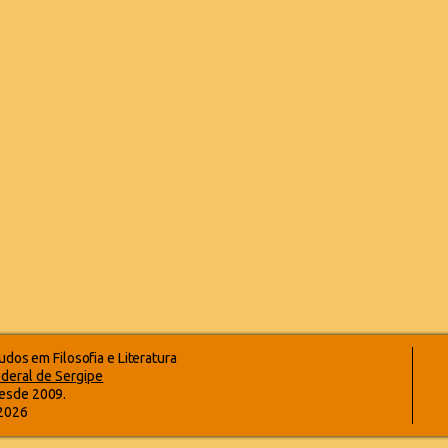
dos em Filosofia e Literatura
deral de Sergipe
esde 2009.
-2026