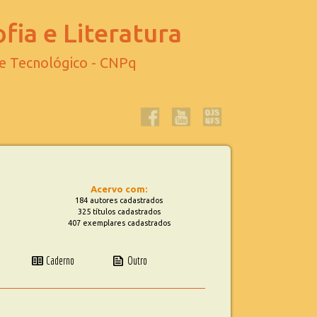
fia e Literatura
 e Tecnológico - CNPq
Acervo com:
184 autores cadastrados
325 títulos cadastrados
407 exemplares cadastrados
two_pager
news
Caderno
Outro