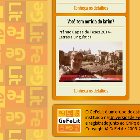
Conheça os detalhes
Você tem notícia do latim?
Prêmio Capes de Teses 2014 -
Letras e Linguística
Conheça os detalhes
O GeFeLit é um grupo de estu
instituido na
Universidade Fe
e registrado junto ao
CNPq
d
Copyright © GeFeLit • 2009