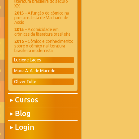
literatura brasileira do século
XX
2015
– A função do cômico na
prosa realista de Machado de
Assis
2015
– A comicidade em
crônicas da literatura brasileira
2016
– Cômico e conhecimento:
sobre o cômico na literatura
brasileira modernista
Luciene Lages
Maria A. A. de Macedo
Oliver Tolle
Cursos
▶
Blog
▶
Login
▶