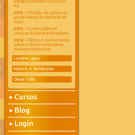
literatura brasileira do século
XX
2015
– A função do cômico na
prosa realista de Machado de
Assis
2015
– A comicidade em
crônicas da literatura brasileira
2016
– Cômico e conhecimento:
sobre o cômico na literatura
brasileira modernista
Luciene Lages
Maria A. A. de Macedo
Oliver Tolle
Cursos
▶
Blog
▶
Login
▶