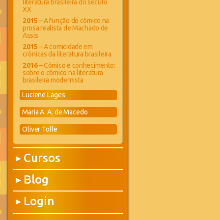
literatura brasileira do século
XX
2015
– A função do cômico na
prosa realista de Machado de
Assis
2015
– A comicidade em
crônicas da literatura brasileira
2016
– Cômico e conhecimento:
sobre o cômico na literatura
brasileira modernista
Luciene Lages
Maria A. A. de Macedo
Oliver Tolle
Cursos
▶
Blog
▶
Login
▶