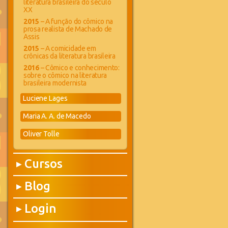
literatura brasileira do século
XX
2015
– A função do cômico na
prosa realista de Machado de
Assis
2015
– A comicidade em
crônicas da literatura brasileira
2016
– Cômico e conhecimento:
sobre o cômico na literatura
brasileira modernista
Luciene Lages
Maria A. A. de Macedo
Oliver Tolle
Cursos
▶
Blog
▶
Login
▶