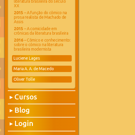
literatura brasileira do século
XX
2015
– A função do cômico na
prosa realista de Machado de
Assis
2015
– A comicidade em
crônicas da literatura brasileira
2016
– Cômico e conhecimento:
sobre o cômico na literatura
brasileira modernista
Luciene Lages
Maria A. A. de Macedo
Oliver Tolle
Cursos
▶
Blog
▶
Login
▶