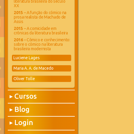
literatura brasileira do século
XX
2015
– A função do cômico na
prosa realista de Machado de
Assis
2015
– A comicidade em
crônicas da literatura brasileira
2016
– Cômico e conhecimento:
sobre o cômico na literatura
brasileira modernista
Luciene Lages
Maria A. A. de Macedo
Oliver Tolle
Cursos
▶
Blog
▶
Login
▶