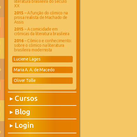
literatura brasileira do século
XX
2015
– A função do cômico na
prosa realista de Machado de
Assis
2015
– A comicidade em
crônicas da literatura brasileira
2016
– Cômico e conhecimento:
sobre o cômico na literatura
brasileira modernista
Luciene Lages
Maria A. A. de Macedo
Oliver Tolle
Cursos
▶
Blog
▶
Login
▶