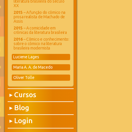
literatura brasileira do século
XX
2015
– A função do cômico na
prosa realista de Machado de
Assis
2015
– A comicidade em
crônicas da literatura brasileira
2016
– Cômico e conhecimento:
sobre o cômico na literatura
brasileira modernista
Luciene Lages
Maria A. A. de Macedo
Oliver Tolle
Cursos
▶
Blog
▶
Login
▶