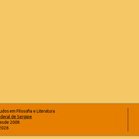
dos em Filosofia e Literatura
deral de Sergipe
esde 2009.
-2026