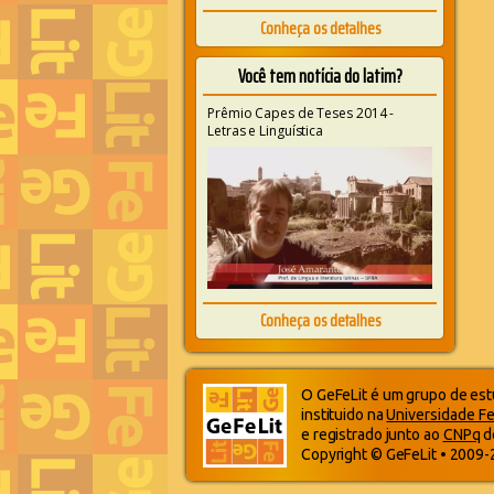
Conheça os detalhes
Você tem notícia do latim?
Prêmio Capes de Teses 2014 -
Letras e Linguística
Conheça os detalhes
O GeFeLit é um grupo de estu
instituido na
Universidade Fe
e registrado junto ao
CNPq
d
Copyright © GeFeLit • 2009