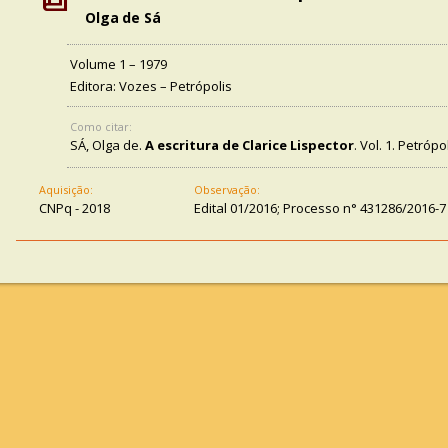
Olga de Sá
Volume 1 – 1979
Editora: Vozes – Petrópolis
Como citar:
SÁ, Olga de.
A escritura de Clarice Lispector
. Vol. 1. Petrópo
Aquisição:
Observação:
CNPq - 2018
Edital 01/2016; Processo n° 431286/2016-7