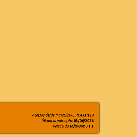
Acessos desde março/2009:
1.473.128
Última atualização:
03/06/2026
Versão do software:
8.1.1