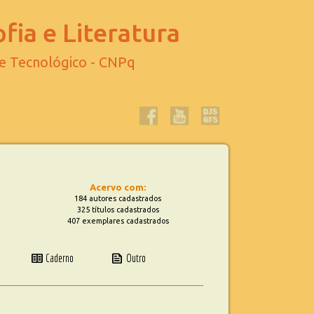
fia e Literatura
 e Tecnológico - CNPq
Acervo com:
184 autores cadastrados
325 títulos cadastrados
407 exemplares cadastrados
two_pager
news
Caderno
Outro