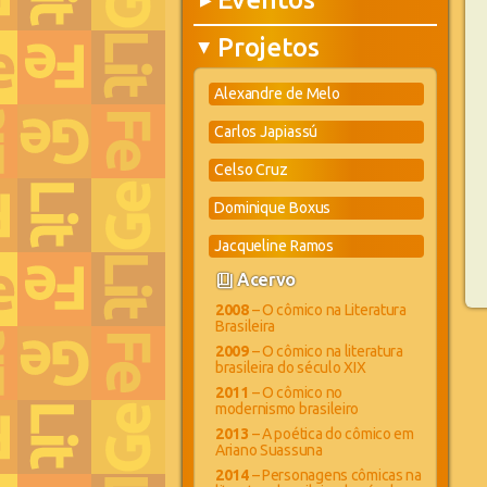
▶
Projetos
▶
Alexandre de Melo
Carlos Japiassú
Celso Cruz
Dominique Boxus
Jacqueline Ramos
book_4
Acervo
2008
– O cômico na Literatura
Brasileira
2009
– O cômico na literatura
brasileira do século XIX
2011
– O cômico no
modernismo brasileiro
2013
– A poética do cômico em
Ariano Suassuna
2014
– Personagens cômicas na