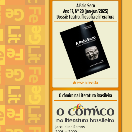
A Palo Seco
Ano 17, N° 20 (jan-jun/2025)
Dossiê teatro, filosofia e literatura
Acesse a revista
O cômico na Literatura Brasileira
Jacqueline Ramos
2008 ➭ 2009