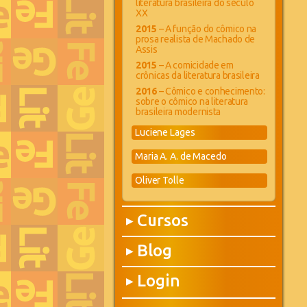
literatura brasileira do século
XX
2015
– A função do cômico na
prosa realista de Machado de
Assis
2015
– A comicidade em
crônicas da literatura brasileira
2016
– Cômico e conhecimento:
sobre o cômico na literatura
brasileira modernista
Luciene Lages
Maria A. A. de Macedo
Oliver Tolle
Cursos
▶
Blog
▶
Login
▶