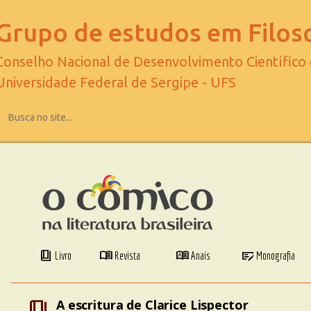
Grupo de estudos em Filoso
Conselho Nacional de Desenvolvimento Científico
Universidade Federal de Sergipe - UFS
book_4
menu_book
dictionary
checkbook
Livro
Revista
Anais
Monografia
book_4
A escritura de Clarice Lispector