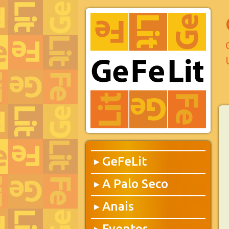
GeFeLit
▶
A Palo Seco
▶
Anais
▶
Eventos