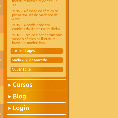
literatura brasileira do século
XX
2015
– A função do cômico na
prosa realista de Machado de
Assis
2015
– A comicidade em
crônicas da literatura brasileira
2016
– Cômico e conhecimento:
sobre o cômico na literatura
brasileira modernista
Luciene Lages
Maria A. A. de Macedo
Oliver Tolle
Cursos
▶
Blog
▶
Login
▶