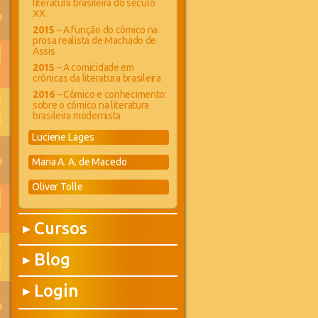
literatura brasileira do século
XX
2015
– A função do cômico na
prosa realista de Machado de
Assis
2015
– A comicidade em
crônicas da literatura brasileira
2016
– Cômico e conhecimento:
sobre o cômico na literatura
brasileira modernista
Luciene Lages
Maria A. A. de Macedo
Oliver Tolle
Cursos
▶
Blog
▶
Login
▶