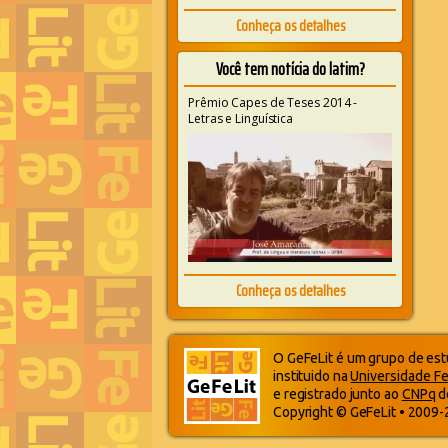
Conheça os detalhes
Você tem notícia do latim?
Prêmio Capes de Teses 2014 -
Letras e Linguística
Conheça os detalhes
O GeFeLit é um grupo de estu
instituido na
Universidade Fe
e registrado junto ao
CNPq
d
Copyright © GeFeLit • 2009