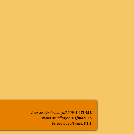
Acessos desde março/2009:
1.472.958
Última atualização:
03/06/2026
Versão do software:
8.1.1