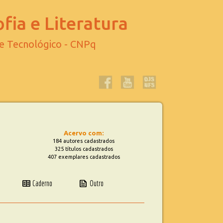
fia e Literatura
 e Tecnológico - CNPq
Acervo com:
184 autores cadastrados
325 títulos cadastrados
407 exemplares cadastrados
two_pager
news
Caderno
Outro