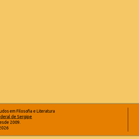
dos em Filosofia e Literatura
deral de Sergipe
esde 2009.
-2026