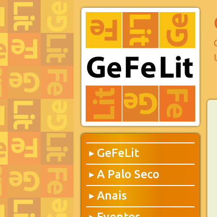
GeFeLit
▶
A Palo Seco
▶
Anais
▶
Eventos