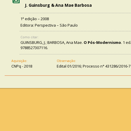
J. Guinsburg & Ana Mae Barbosa
1ª edição – 2008
Editora: Perspectiva – São Paulo
Como citar:
GUINSBURG, J.; BARBOSA, Ana Mae.
O Pós-Modernismo
. 1 e
9788527307116.
Aquisição:
Observação:
CNPq - 2018
Edital 01/2016; Processo n° 431286/2016-7