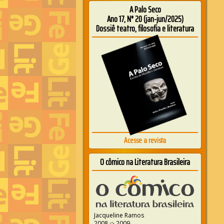
A Palo Seco
Ano 17, N° 20 (jan-jun/2025)
Dossiê teatro, filosofia e literatura
Acesse a revista
O cômico na Literatura Brasileira
Jacqueline Ramos
2008 ➭ 2009