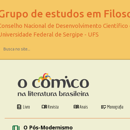
Grupo de estudos em Filoso
Conselho Nacional de Desenvolvimento Científico
Universidade Federal de Sergipe - UFS
book_4
menu_book
dictionary
checkbook
Livro
Revista
Anais
Monografia
book_4
O Pós-Modernismo