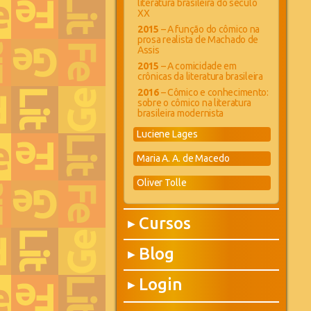
literatura brasileira do século
XX
2015
– A função do cômico na
prosa realista de Machado de
Assis
2015
– A comicidade em
crônicas da literatura brasileira
2016
– Cômico e conhecimento:
sobre o cômico na literatura
brasileira modernista
Luciene Lages
Maria A. A. de Macedo
Oliver Tolle
Cursos
▶
Blog
▶
Login
▶