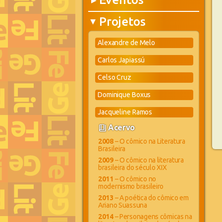
▶
Projetos
▶
Alexandre de Melo
Carlos Japiassú
Celso Cruz
Dominique Boxus
Jacqueline Ramos
book_4
Acervo
2008
– O cômico na Literatura
Brasileira
2009
– O cômico na literatura
brasileira do século XIX
2011
– O cômico no
modernismo brasileiro
2013
– A poética do cômico em
Ariano Suassuna
2014
– Personagens cômicas na