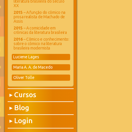
literatura brasileira do século
XX
2015
– A função do cômico na
prosa realista de Machado de
Assis
2015
– A comicidade em
crônicas da literatura brasileira
2016
– Cômico e conhecimento:
sobre o cômico na literatura
brasileira modernista
Luciene Lages
Maria A. A. de Macedo
Oliver Tolle
Cursos
▶
Blog
▶
Login
▶