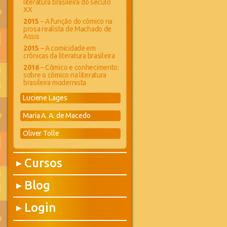
literatura brasileira do século
XX
2015
– A função do cômico na
prosa realista de Machado de
Assis
2015
– A comicidade em
crônicas da literatura brasileira
2016
– Cômico e conhecimento:
sobre o cômico na literatura
brasileira modernista
Luciene Lages
Maria A. A. de Macedo
Oliver Tolle
Cursos
▶
Blog
▶
Login
▶