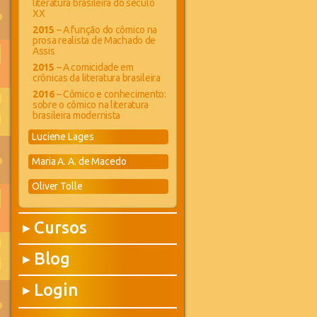
literatura brasileira do século
XX
2015
– A função do cômico na
prosa realista de Machado de
Assis
2015
– A comicidade em
crônicas da literatura brasileira
2016
– Cômico e conhecimento:
sobre o cômico na literatura
brasileira modernista
Luciene Lages
Maria A. A. de Macedo
Oliver Tolle
Cursos
▶
Blog
▶
Login
▶