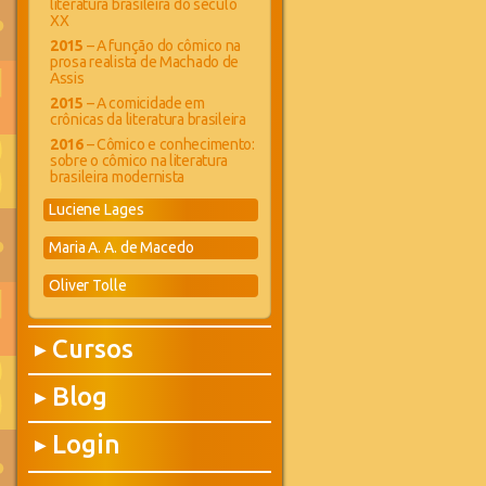
literatura brasileira do século
XX
2015
– A função do cômico na
prosa realista de Machado de
Assis
2015
– A comicidade em
crônicas da literatura brasileira
2016
– Cômico e conhecimento:
sobre o cômico na literatura
brasileira modernista
Luciene Lages
Maria A. A. de Macedo
Oliver Tolle
Cursos
▶
Blog
▶
Login
▶