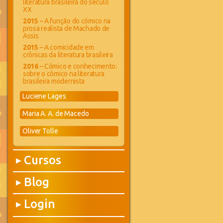
literatura brasileira do século
XX
2015
– A função do cômico na
prosa realista de Machado de
Assis
2015
– A comicidade em
crônicas da literatura brasileira
2016
– Cômico e conhecimento:
sobre o cômico na literatura
brasileira modernista
Luciene Lages
Maria A. A. de Macedo
Oliver Tolle
Cursos
▶
Blog
▶
Login
▶