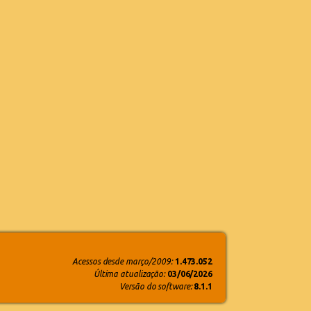
Acessos desde março/2009:
1.473.052
Última atualização:
03/06/2026
Versão do software:
8.1.1