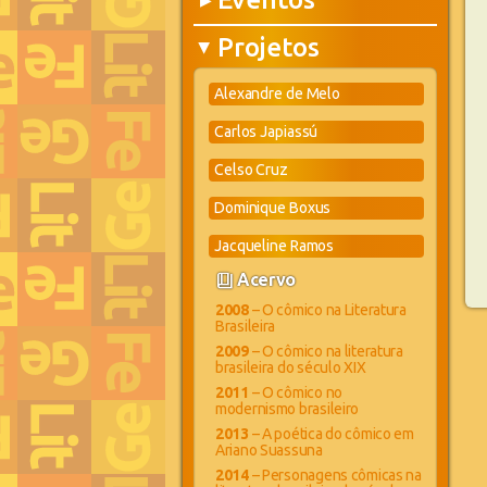
▶
Projetos
▶
Alexandre de Melo
Carlos Japiassú
Celso Cruz
Dominique Boxus
Jacqueline Ramos
book_4
Acervo
2008
– O cômico na Literatura
Brasileira
2009
– O cômico na literatura
brasileira do século XIX
2011
– O cômico no
modernismo brasileiro
2013
– A poética do cômico em
Ariano Suassuna
2014
– Personagens cômicas na