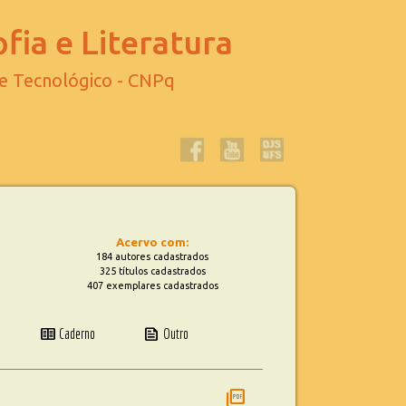
fia e Literatura
 e Tecnológico - CNPq
Acervo com:
184 autores cadastrados
325 títulos cadastrados
407 exemplares cadastrados
two_pager
news
Caderno
Outro
picture_as_pdf