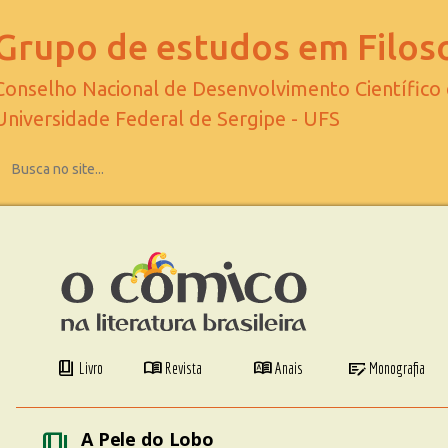
Grupo de estudos em Filoso
Conselho Nacional de Desenvolvimento Científico
Universidade Federal de Sergipe - UFS
book_4
menu_book
dictionary
checkbook
Livro
Revista
Anais
Monografia
book_4
A Pele do Lobo