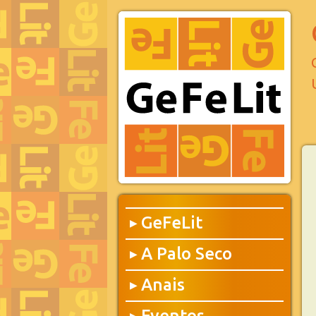
GeFeLit
▶
A Palo Seco
▶
Anais
▶
Eventos