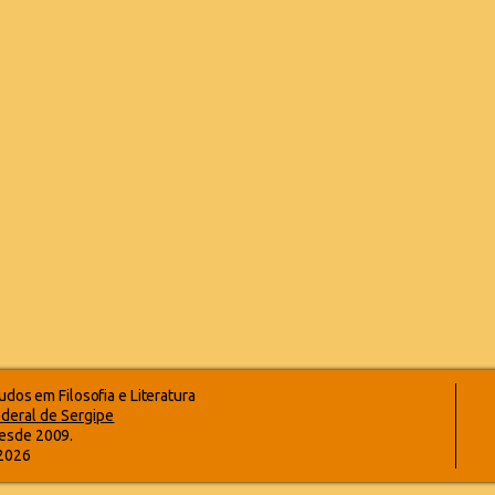
dos em Filosofia e Literatura
deral de Sergipe
esde 2009.
-2026