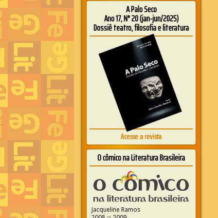
A Palo Seco
Ano 17, N° 20 (jan-jun/2025)
Dossiê teatro, filosofia e literatura
Acesse a revista
O cômico na Literatura Brasileira
Jacqueline Ramos
2008 ➭ 2009