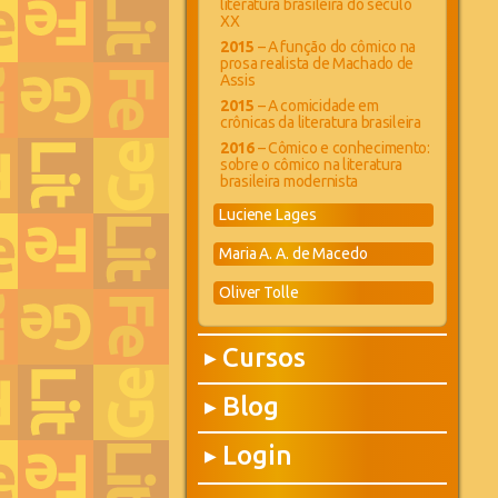
literatura brasileira do século
XX
2015
– A função do cômico na
prosa realista de Machado de
Assis
2015
– A comicidade em
crônicas da literatura brasileira
2016
– Cômico e conhecimento:
sobre o cômico na literatura
brasileira modernista
Luciene Lages
Maria A. A. de Macedo
Oliver Tolle
Cursos
▶
Blog
▶
Login
▶