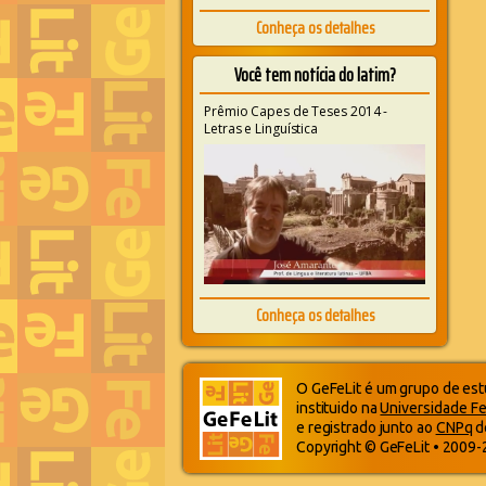
Conheça os detalhes
Você tem notícia do latim?
Prêmio Capes de Teses 2014 -
Letras e Linguística
Conheça os detalhes
O GeFeLit é um grupo de estu
instituido na
Universidade Fe
e registrado junto ao
CNPq
d
Copyright © GeFeLit • 2009