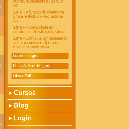
literatura brasileira do século
XX
2015
– A função do cômico na
prosa realista de Machado de
Assis
2015
– A comicidade em
crônicas da literatura brasileira
2016
– Cômico e conhecimento:
sobre o cômico na literatura
brasileira modernista
Luciene Lages
Maria A. A. de Macedo
Oliver Tolle
Cursos
▶
Blog
▶
Login
▶