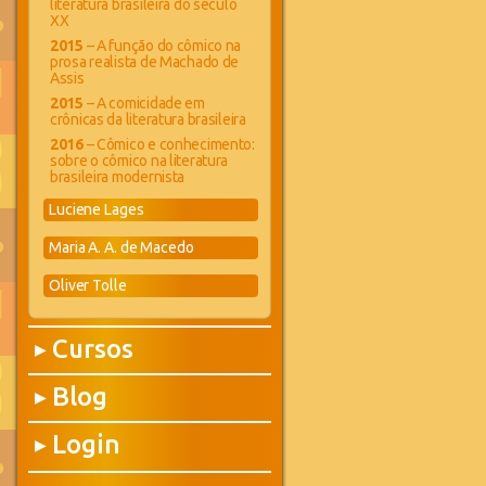
literatura brasileira do século
XX
2015
– A função do cômico na
prosa realista de Machado de
Assis
2015
– A comicidade em
crônicas da literatura brasileira
2016
– Cômico e conhecimento:
sobre o cômico na literatura
brasileira modernista
Luciene Lages
Maria A. A. de Macedo
Oliver Tolle
Cursos
▶
Blog
▶
Login
▶