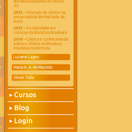
literatura brasileira do século
XX
2015
– A função do cômico na
prosa realista de Machado de
Assis
2015
– A comicidade em
crônicas da literatura brasileira
2016
– Cômico e conhecimento:
sobre o cômico na literatura
brasileira modernista
Luciene Lages
Maria A. A. de Macedo
Oliver Tolle
Cursos
▶
Blog
▶
Login
▶