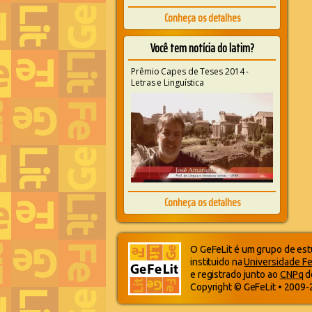
Conheça os detalhes
Você tem notícia do latim?
Prêmio Capes de Teses 2014 -
Letras e Linguística
Conheça os detalhes
O GeFeLit é um grupo de estu
instituido na
Universidade Fe
e registrado junto ao
CNPq
d
Copyright © GeFeLit • 2009