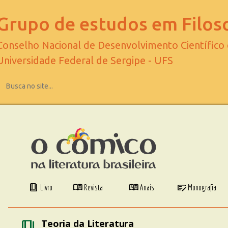
Grupo de estudos em Filoso
Conselho Nacional de Desenvolvimento Científico
Universidade Federal de Sergipe - UFS
book_4
menu_book
dictionary
checkbook
Livro
Revista
Anais
Monografia
book_4
Teoria da Literatura