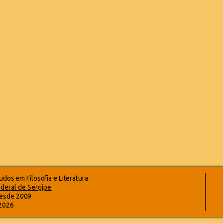
dos em Filosofia e Literatura
deral de Sergipe
esde 2009.
-2026