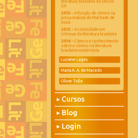
literatura brasileira do século
XX
2015
– A função do cômico na
prosa realista de Machado de
Assis
2015
– A comicidade em
crônicas da literatura brasileira
2016
– Cômico e conhecimento:
sobre o cômico na literatura
brasileira modernista
Luciene Lages
Maria A. A. de Macedo
Oliver Tolle
Cursos
▶
Blog
▶
Login
▶