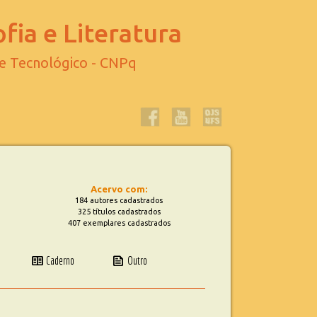
fia e Literatura
 e Tecnológico - CNPq
Acervo com:
184 autores cadastrados
325 títulos cadastrados
407 exemplares cadastrados
two_pager
news
Caderno
Outro