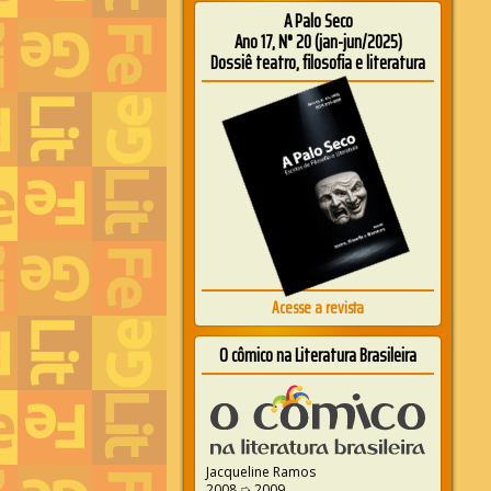
A Palo Seco
Ano 17, N° 20 (jan-jun/2025)
Dossiê teatro, filosofia e literatura
Acesse a revista
O cômico na Literatura Brasileira
Jacqueline Ramos
2008 ➭ 2009