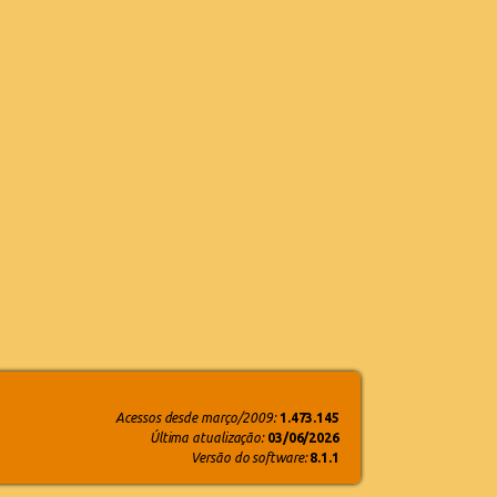
Acessos desde março/2009:
1.473.145
Última atualização:
03/06/2026
Versão do software:
8.1.1