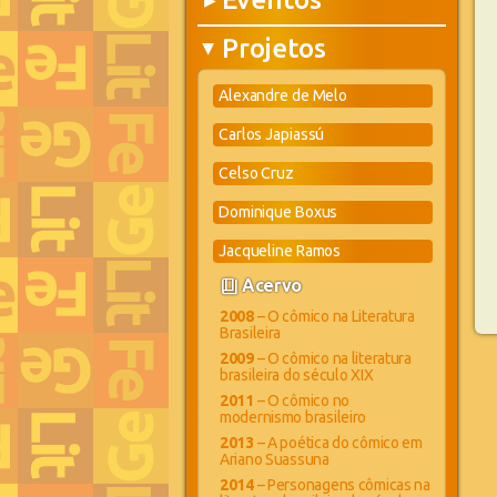
▶
Projetos
▶
Alexandre de Melo
Carlos Japiassú
Celso Cruz
Dominique Boxus
Jacqueline Ramos
book_4
Acervo
2008
– O cômico na Literatura
Brasileira
2009
– O cômico na literatura
brasileira do século XIX
2011
– O cômico no
modernismo brasileiro
2013
– A poética do cômico em
Ariano Suassuna
2014
– Personagens cômicas na