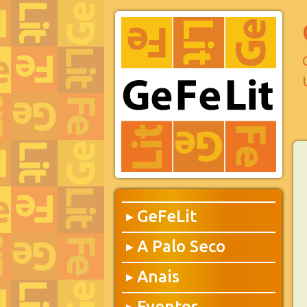
GeFeLit
▶
A Palo Seco
▶
Anais
▶
Eventos