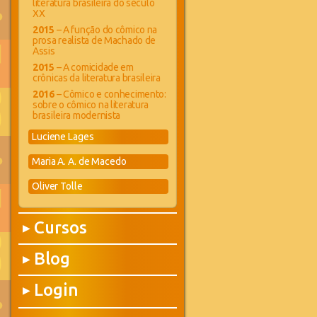
literatura brasileira do século
XX
2015
– A função do cômico na
prosa realista de Machado de
Assis
2015
– A comicidade em
crônicas da literatura brasileira
2016
– Cômico e conhecimento:
sobre o cômico na literatura
brasileira modernista
Luciene Lages
Maria A. A. de Macedo
Oliver Tolle
Cursos
▶
Blog
▶
Login
▶