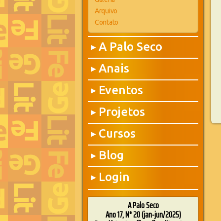
Arquivo
Contato
A Palo Seco
▶
Anais
▶
Eventos
▶
Projetos
▶
Cursos
▶
Blog
▶
Login
▶
A Palo Seco
Ano 17, N° 20 (jan-jun/2025)