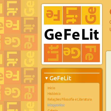
GeFeLit
▶
Início
Histórico
Relações Filosofia e Literatura
Integrantes
Galeria