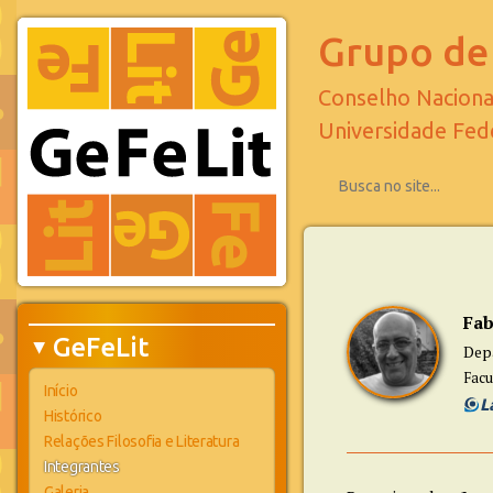
Grupo de 
Conselho Naciona
Universidade Fed
Fab
GeFeLit
Dep
▶
Facu
Início
Histórico
Relações Filosofia e Literatura
Integrantes
Galeria