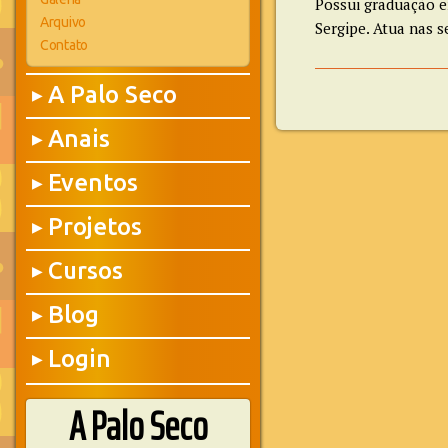
Possui graduação e
Arquivo
Sergipe. Atua nas s
Contato
A Palo Seco
▶
Anais
▶
Eventos
▶
Projetos
▶
Cursos
▶
Blog
▶
Login
▶
A Palo Seco